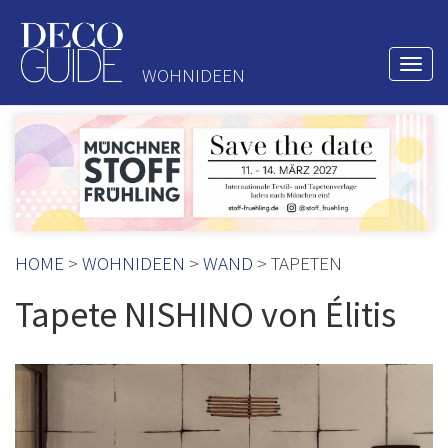
Togg
WOHNIDEEN
navi
HOME
>
WOHNIDEEN
>
WAND
> TAPETEN
Tapete NISHINO von Élitis