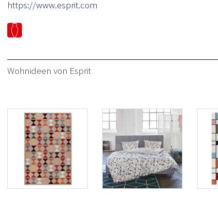
https://www.esprit.com
Wohnideen von Esprit
Teppich aus der
Bettwäsche
Tep
Kollektion
DARIA von Esprit
BUT
MAHAN von
Esp
Esprit Home