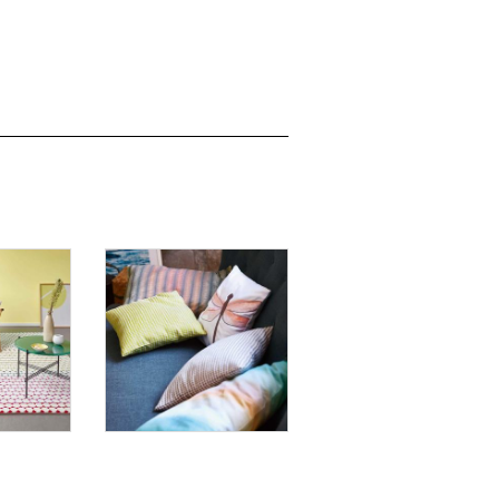
APPY
Bunte Kissen
t Home
von Esprit Home