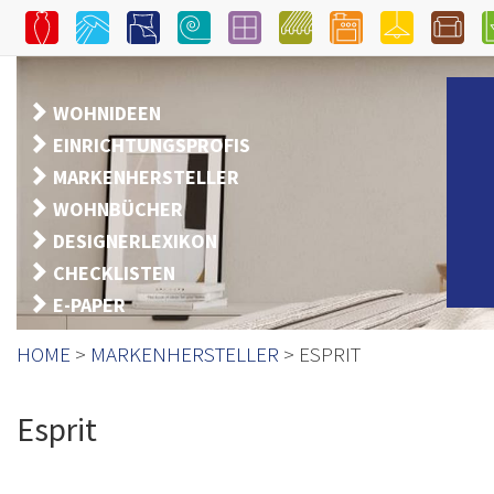
WOHNIDEEN
EINRICHTUNGSPROFIS
MARKENHERSTELLER
WOHNBÜCHER
DESIGNERLEXIKON
CHECKLISTEN
E-PAPER
HOME
>
MARKENHERSTELLER
> ESPRIT
Esprit