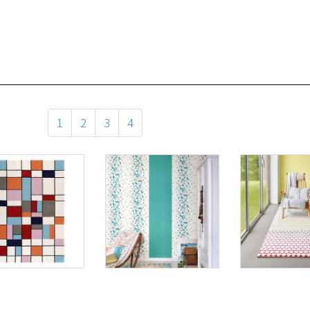
1
2
3
4
pich
Tapete DEEP
Teppich H
TONS von
SUMMER
von Espri
rit Home
PATTERNED von
Esprit Home