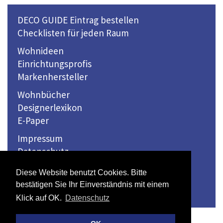
DECO GUIDE Eintrag bestellen
Checklisten für jeden Raum
Wohnideen
Einrichtungsprofis
Markenhersteller
Wohnbücher
Designerlexikon
E-Paper
Impressum
Datenschutz
Kontakt
Diese Website benutzt Cookies. Bitte
bestätigen Sie Ihr Einverständnis mit einem
© 2026 Winkler Medien Verlag GmbH
Klick auf OK.
Datenschutz