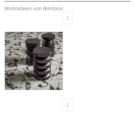
Wohnideen von Brintons
1
Teppichbodenkollektion
KELLY HOPPEN von
Brintons
1