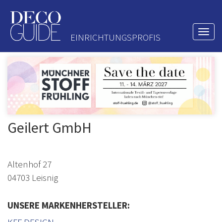
Togg
EINRICHTUNGSPROFIS
navi
Geilert GmbH
Altenhof 27
04703 Leisnig
UNSERE MARKENHERSTELLER: